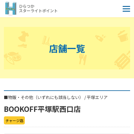
コ
ひらつか
ン
スターライトポイント
テ
ン
ツ
へ
店舗一覧
ス
キ
ッ
プ
■
物販・その他（いずれにも該当しない）
/
平塚エリア
BOOKOFF平塚駅西口店
チャージ店