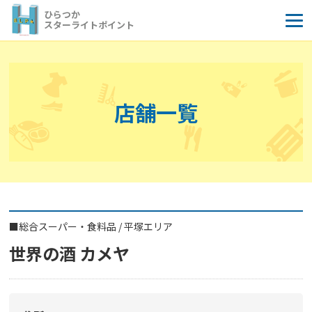
コ
ひらつか
ン
スターライトポイント
テ
ン
ツ
へ
店舗一覧
ス
キ
ッ
プ
■
総合スーパー・食料品
/
平塚エリア
世界の酒 カメヤ