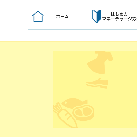
コ
ン
はじめ方
ホーム
テ
マネーチャージ方
ン
ツ
へ
ス
キ
ッ
プ