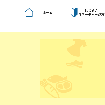
コ
ン
はじめ方
ホーム
テ
マネーチャージ方
ン
ツ
へ
ス
キ
ッ
プ