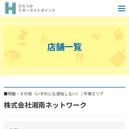
コ
ひらつか
ン
スターライトポイント
テ
ン
ツ
へ
店舗一覧
ス
キ
ッ
プ
■
物販・その他（いずれにも該当しない）
/
平塚エリア
株式会社湘南ネットワーク