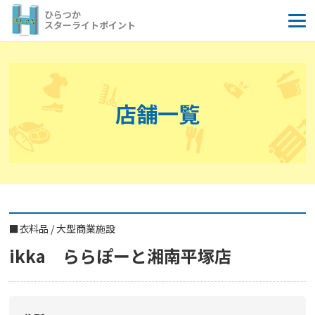
コ
ひらつか
ン
スターライトポイント
テ
ン
ツ
へ
店舗一覧
ス
キ
ッ
プ
■
衣料品
/
大型商業施設
ikka ららぽーと湘南平塚店