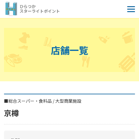
コ
ひらつか
ン
スターライトポイント
テ
ン
ツ
へ
店舗一覧
ス
キ
ッ
プ
■
総合スーパー・食料品
/
大型商業施設
京樽