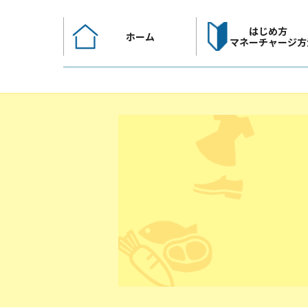
コ
ン
はじめ方
ホーム
テ
マネーチャージ方
ン
ツ
へ
ス
キ
ッ
プ