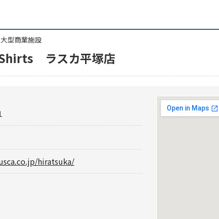
/
大型商業施設
kyoShirts ラスカ平塚店
１
usca.co.jp/hiratsuka/