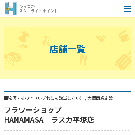
コ
ひらつか
ン
スターライトポイント
テ
ン
ツ
へ
店舗一覧
ス
キ
ッ
プ
■
物販・その他（いずれにも該当しない）
/
大型商業施設
フラワーショップ
HANAMASA ラスカ平塚店