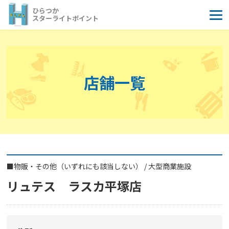
コ
ひらつか
ン
スターライトポイント
テ
ン
ツ
へ
店舗一覧
ス
キ
ッ
プ
■
物販・その他（いずれにも該当しない）
/
大型商業施設
リュテス ラスカ平塚店