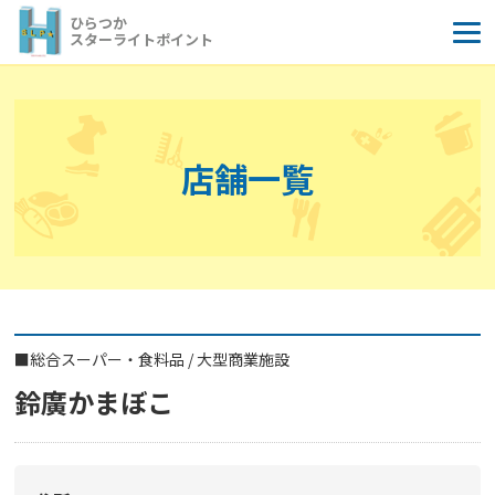
コ
ひらつか
ン
スターライトポイント
テ
ン
ツ
へ
店舗一覧
ス
キ
ッ
プ
■
総合スーパー・食料品
/
大型商業施設
鈴廣かまぼこ