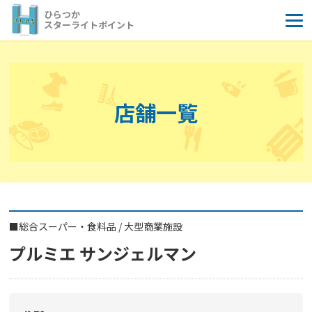
コ
ひらつか
ン
スターライトポイント
テ
ン
ツ
へ
店舗一覧
ス
キ
ッ
プ
■
総合スーパー・食料品
/
大型商業施設
プルミエ サンジェルマン