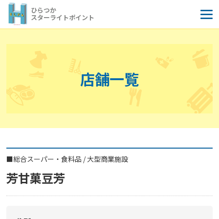
コ
ひらつか
ン
スターライトポイント
テ
ン
ツ
へ
店舗一覧
ス
キ
ッ
プ
■
総合スーパー・食料品
/
大型商業施設
芳甘菓豆芳