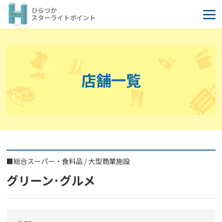
コ
ひらつか
ン
スターライトポイント
テ
ン
ツ
へ
店舗一覧
ス
キ
ッ
プ
■
総合スーパー・食料品
/
大型商業施設
グリーン･グルメ