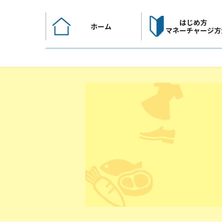
コ
ン
はじめ方
ホーム
テ
マネーチャージ方
ン
ツ
へ
ス
キ
ッ
プ