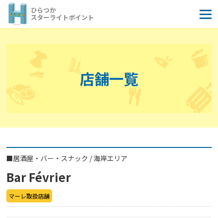
コ
ひらつか
ン
スターライトポイント
テ
ン
ツ
へ
店舗一覧
ス
キ
ッ
プ
■
居酒屋・バー・スナック
/
海岸エリア
Bar Février
マーレ取扱店舗