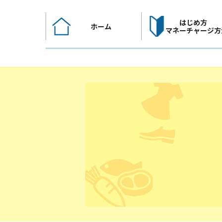
コ
ン
はじめ方
ホーム
テ
マネーチャージ方
ン
ツ
へ
ス
キ
ッ
プ