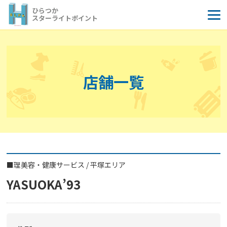
コ
ひらつか
ン
スターライトポイント
テ
ン
ツ
へ
店舗一覧
ス
キ
ッ
プ
■
理美容・健康サービス
/
平塚エリア
YASUOKA’93