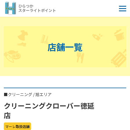
コ
ひらつか
ン
スターライトポイント
テ
ン
ツ
へ
店舗一覧
ス
キ
ッ
プ
■
クリーニング
/
旭エリア
クリーニングクローバー徳延
店
マーレ取扱店舗