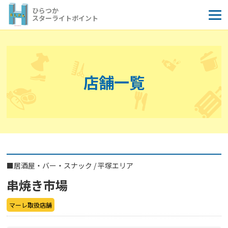
コ
ひらつか
ン
スターライトポイント
テ
ン
ツ
へ
店舗一覧
ス
キ
ッ
プ
■
居酒屋・バー・スナック
/
平塚エリア
串焼き市場
マーレ取扱店舗