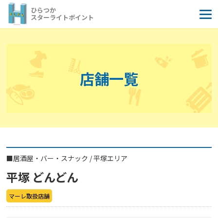
コ
ひらつか
ン
スターライトポイント
テ
ン
ツ
へ
店舗一覧
ス
キ
ッ
プ
■
居酒屋・バー・スナック
/
平塚エリア
平塚 どんどん
マーレ取扱店舗