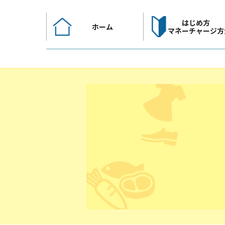
コ
ン
はじめ方
ホーム
テ
マネーチャージ方
ン
ツ
へ
ス
キ
ッ
プ