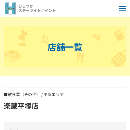
コ
ひらつか
ン
スターライトポイント
テ
ン
ツ
へ
店舗一覧
ス
キ
ッ
プ
■
飲食業（その他）
/
平塚エリア
楽蔵平塚店