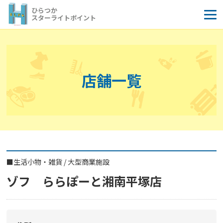
コ
ひらつか
ン
スターライトポイント
テ
ン
ツ
へ
店舗一覧
ス
キ
ッ
プ
■
生活小物・雑貨
/
大型商業施設
ゾフ ららぽーと湘南平塚店