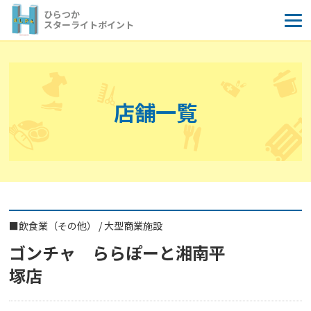
コ
ひらつか
ン
スターライトポイント
テ
ン
ツ
へ
店舗一覧
ス
キ
ッ
プ
■
飲食業（その他）
/
大型商業施設
ゴンチャ ららぽーと湘南平
塚店