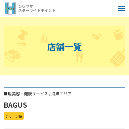
コ
ひらつか
ン
スターライトポイント
テ
ン
ツ
へ
店舗一覧
ス
キ
ッ
プ
■
理美容・健康サービス
/
海岸エリア
BAGUS
チャージ店