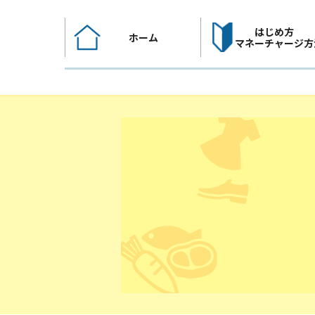
コ
ン
はじめ方
ホーム
テ
マネーチャージ方
ン
ツ
へ
ス
キ
ッ
プ