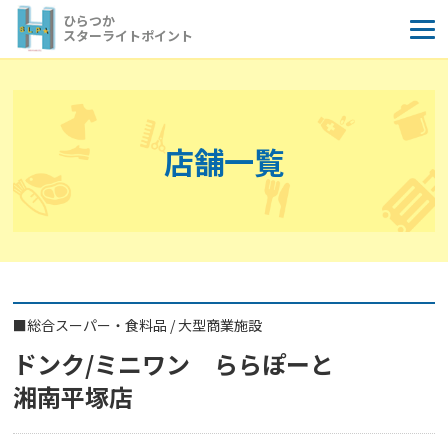
コ
ひらつか
ン
スターライトポイント
テ
ン
ツ
へ
店舗一覧
ス
キ
ッ
プ
■
総合スーパー・食料品
/
大型商業施設
ドンク/ミニワン ららぽーと
湘南平塚店