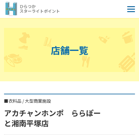
コ
ひらつか
ン
スターライトポイント
テ
ン
ツ
へ
店舗一覧
ス
キ
ッ
プ
■
衣料品
/
大型商業施設
アカチャンホンポ ららぽー
と湘南平塚店