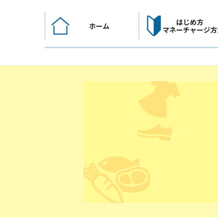
コ
ン
はじめ方
ホーム
テ
マネーチャージ方
ン
ツ
へ
ス
キ
ッ
プ