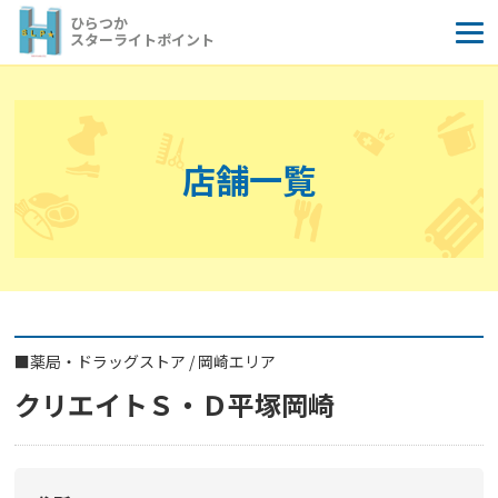
コ
ひらつか
ン
スターライトポイント
テ
ン
ツ
へ
店舗一覧
ス
キ
ッ
プ
■
薬局・ドラッグストア
/
岡崎エリア
クリエイトＳ・Ｄ平塚岡崎