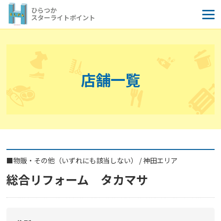
コ
ひらつか
ン
スターライトポイント
テ
ン
ツ
へ
店舗一覧
ス
キ
ッ
プ
■
物販・その他（いずれにも該当しない）
/
神田エリア
総合リフォーム タカマサ