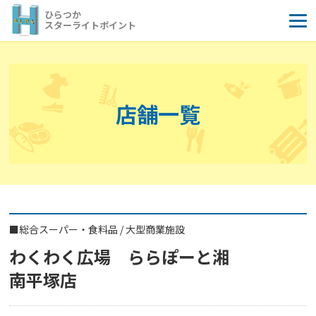
コ
ひらつか
ン
スターライトポイント
テ
ン
ツ
へ
店舗一覧
ス
キ
ッ
プ
■
総合スーパー・食料品
/
大型商業施設
わくわく広場 ららぽーと湘
南平塚店