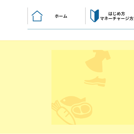
コ
ン
はじめ方
ホーム
テ
マネーチャージ方
ン
ツ
へ
ス
キ
ッ
プ