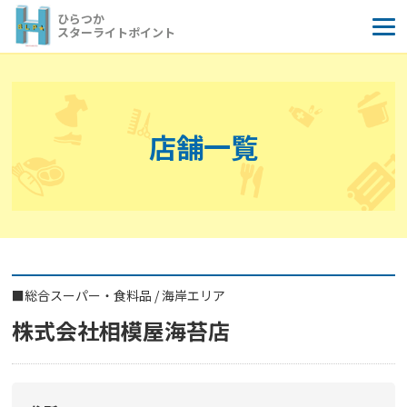
コ
ひらつか
ン
スターライトポイント
テ
ン
ツ
へ
店舗一覧
ス
キ
ッ
プ
■
総合スーパー・食料品
/
海岸エリア
株式会社相模屋海苔店