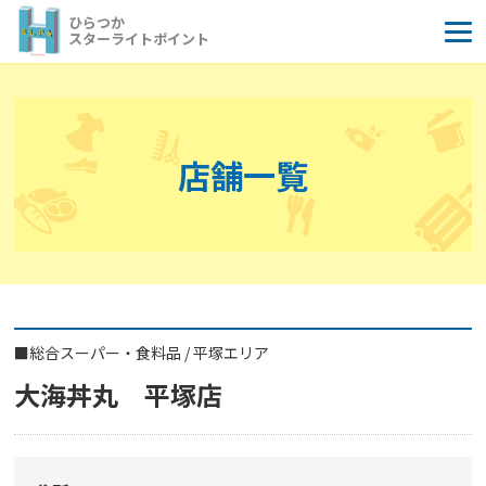
コ
ひらつか
ン
スターライトポイント
テ
ン
ツ
へ
店舗一覧
ス
キ
ッ
プ
■
総合スーパー・食料品
/
平塚エリア
大海丼丸 平塚店