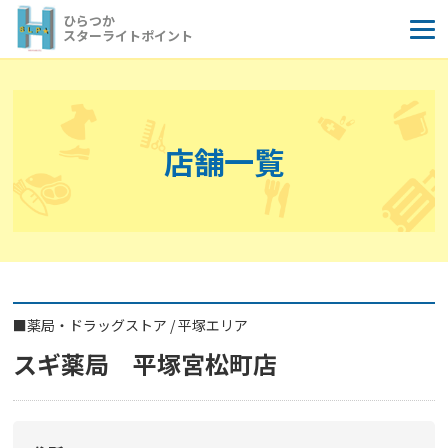
コ
ひらつか
ン
スターライトポイント
テ
ン
ツ
へ
店舗一覧
ス
キ
ッ
プ
■
薬局・ドラッグストア
/
平塚エリア
スギ薬局 平塚宮松町店