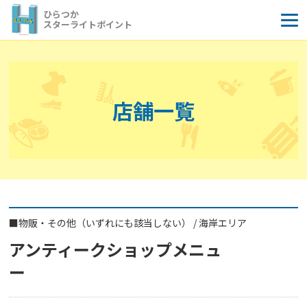
コ
ひらつか
ン
スターライトポイント
テ
ン
ツ
へ
店舗一覧
ス
キ
ッ
プ
■
物販・その他（いずれにも該当しない）
/
海岸エリア
アンティークショップメニュ
ー