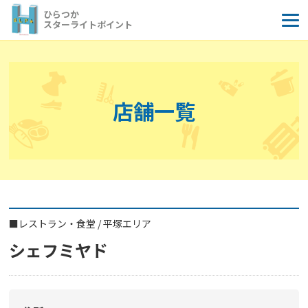
コ
ひらつか
ン
スターライトポイント
テ
ン
ツ
へ
店舗一覧
ス
キ
ッ
プ
■
レストラン・食堂
/
平塚エリア
シェフミヤド