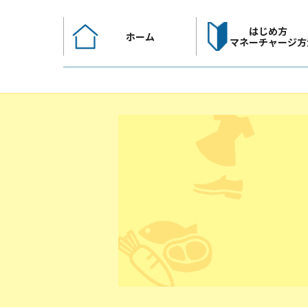
コ
ン
はじめ方
ホーム
テ
マネーチャージ方
ン
ツ
へ
ス
キ
ッ
プ