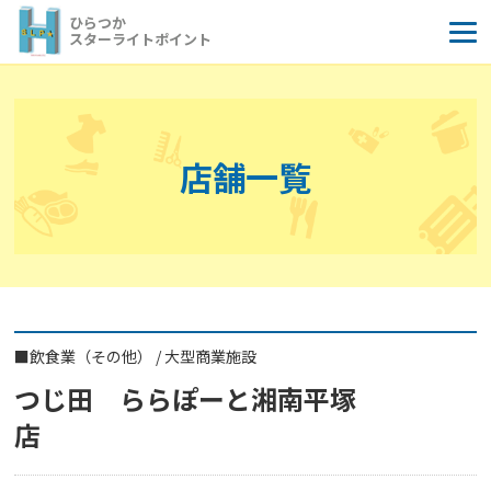
コ
ひらつか
ン
スターライトポイント
テ
ン
ツ
へ
店舗一覧
ス
キ
ッ
プ
■
飲食業（その他）
/
大型商業施設
つじ田 ららぽーと湘南平塚
店