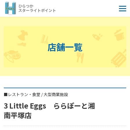
コ
ひらつか
ン
スターライトポイント
テ
ン
ツ
へ
店舗一覧
ス
キ
ッ
プ
■
レストラン・食堂
/
大型商業施設
3 Little Eggs ららぽーと湘
南平塚店