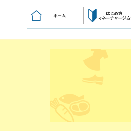
コ
ン
はじめ方
ホーム
テ
マネーチャージ方
ン
ツ
へ
ス
キ
ッ
プ