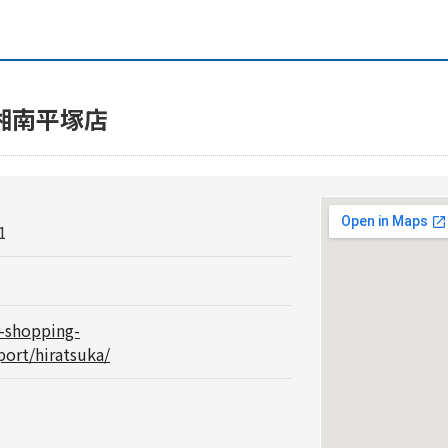
湘南平塚店
1
i-shopping-
port/hiratsuka/