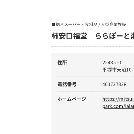
■
総合スーパー・食料品
/
大型商業施設
柿安口福堂 ららぽーと
住所
2548510
平塚市天沼10-
電話番号
463737838
ホームページ
https://mitsu
park.com/lala