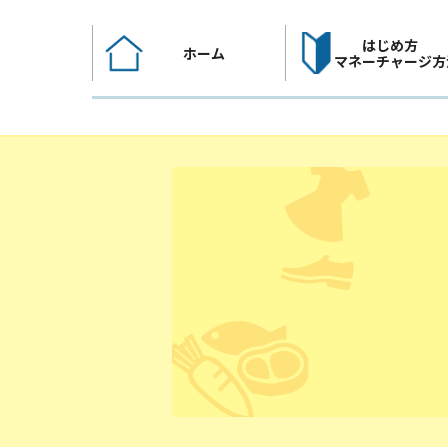
コ
ン
はじめ方
ホーム
テ
マネーチャージ方
ン
ツ
へ
ス
キ
ッ
プ