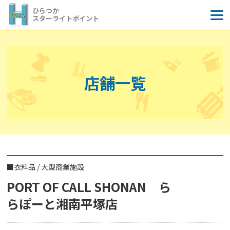
コ
ひらつか
ン
スターライトポイント
テ
ン
ツ
へ
店舗一覧
ス
キ
ッ
プ
■
衣料品
/
大型商業施設
PORT OF CALL SHONAN ら
らぽーと湘南平塚店