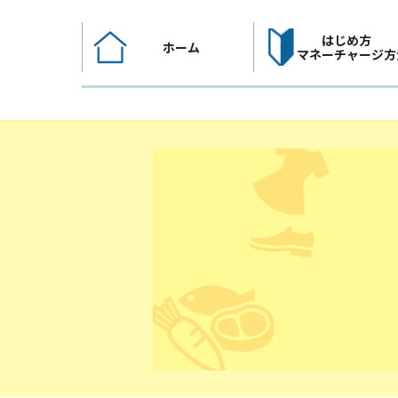
コ
ン
はじめ方
ホーム
テ
マネーチャージ方
ン
ツ
へ
ス
キ
ッ
プ