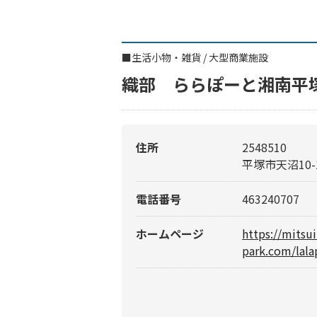
■
生活小物・雑貨
/
大型商業施設
織部 ららぽーと湘南平
住所
2548510
平塚市天沼10-
電話番号
463240707
ホームページ
https://mitsu
park.com/lala