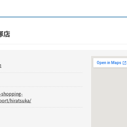
塚店
1
i-shopping-
port/hiratsuka/