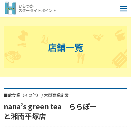
コ
ひらつか
ン
スターライトポイント
テ
ン
ツ
へ
店舗一覧
ス
キ
ッ
プ
■
飲食業（その他）
/
大型商業施設
nana’s green tea ららぽー
と湘南平塚店