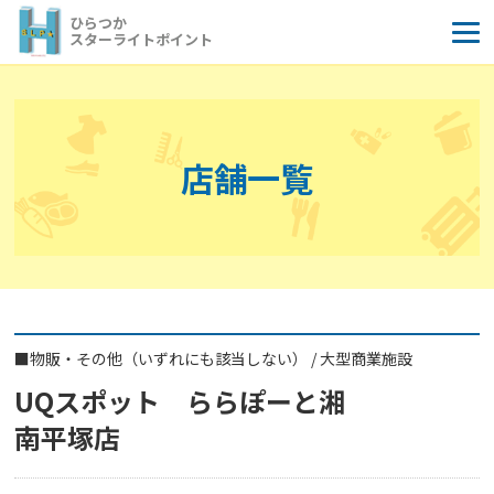
コ
ひらつか
ン
スターライトポイント
テ
ン
ツ
へ
店舗一覧
ス
キ
ッ
プ
■
物販・その他（いずれにも該当しない）
/
大型商業施設
UQスポット ららぽーと湘
南平塚店