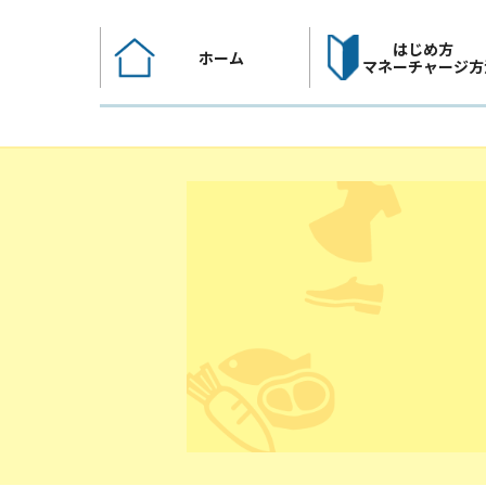
コ
ン
はじめ方
ホーム
テ
マネーチャージ方
ン
ツ
へ
ス
キ
ッ
プ