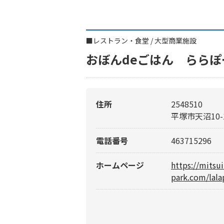
■
レストラン・食堂
/
大型商業施設
おぼんdeごはん らら
住所
2548510
平塚市天沼10-
電話番号
463715296
ホームページ
https://mitsu
park.com/lala