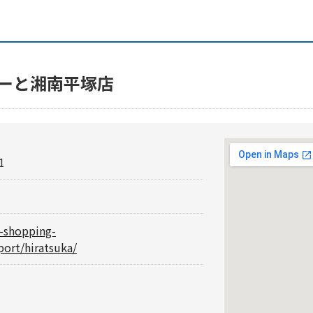
ぽーと湘南平塚店
1
i-shopping-
port/hiratsuka/