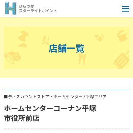
コ
ひらつか
ン
スターライトポイント
テ
ン
ツ
へ
店舗一覧
ス
キ
ッ
プ
■
ディスカウントストア・ホームセンター
/
平塚エリア
ホームセンターコーナン平塚
市役所前店